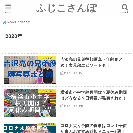
ふじこさんぽ
menu
search
HOME
2020年
2020年
エンタメ
吉沢亮の兄弟役顔写真・年齢まと
め！実兄弟エピソードも！
2020.09.15
ニュース
横浜市小中学校再開は？夏休み期間
はどうなる？日程案が発表された！
2020.05.20
生活のお役立ち
コロナ太り予防の食事はコレ！子供
が喜ぶおすすめ時短メニュー5選！