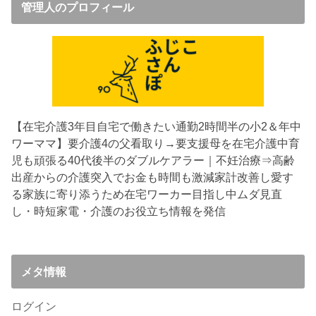
管理人のプロフィール
【在宅介護3年目
自宅で働きたい通勤2時間半の小2＆年中
ワーママ】要介護4の父看取り→要支援母を在宅介護中
育
児も頑張る40代後半のダブルケアラー｜不妊治療⇒高齢
出産からの介護突入でお金も時間も激減
家計改善し愛す
る家族に寄り添うため在宅ワーカー目指し中
ムダ見直
し・時短家電・介護のお役立ち情報を発信
メタ情報
ログイン