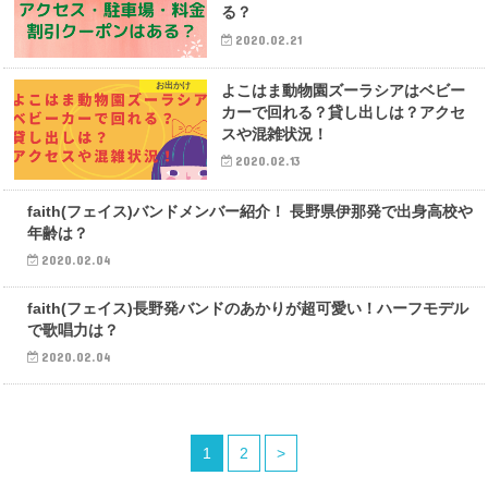
る？
2020.02.21
お出かけ
よこはま動物園ズーラシアはベビー
カーで回れる？貸し出しは？アクセ
スや混雑状況！
2020.02.13
エンタメ
faith(フェイス)バンドメンバー紹介！ 長野県伊那発で出身高校や
年齢は？
2020.02.04
エンタメ
faith(フェイス)長野発バンドのあかりが超可愛い！ハーフモデル
で歌唱力は？
2020.02.04
1
2
>