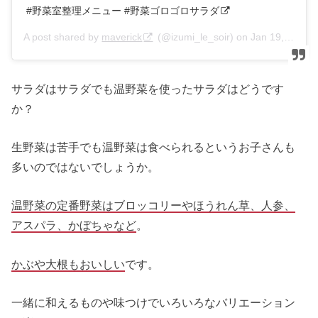
#野菜室整理メニュー #野菜ゴロゴロサラダ
A post shared by
maverick
(@izumi_le_soir) on
Jan 19, 2020 at 3:31am PST
サラダはサラダでも温野菜を使ったサラダはどうです
か？
生野菜は苦手でも温野菜は食べられるというお子さんも
多いのではないでしょうか。
温野菜の定番野菜はブロッコリーやほうれん草、人参、
アスパラ、かぼちゃなど
。
かぶや大根もおいしい
です。
一緒に和えるものや味つけでいろいろなバリエーション