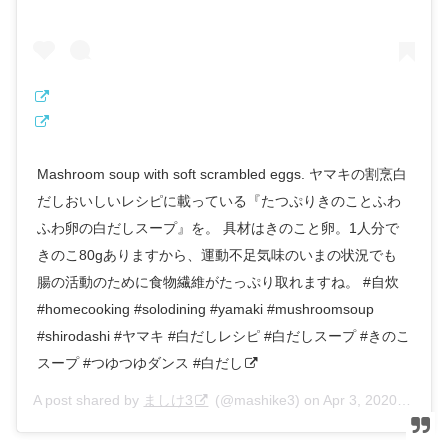
Mashroom soup with soft scrambled eggs. ヤマキの割烹白
だしおいしいレシピに載っている『たつぷりきのことふわ
ふわ卵の白だしスープ』を。 具材はきのこと卵。1人分で
きのこ80gありますから、運動不足気味のいまの状況でも
腸の活動のために食物繊維がたっぷり取れますね。 #自炊
#homecooking #solodining #yamaki #mushroomsoup
#shirodashi #ヤマキ #白だしレシピ #白だしスープ #きのこ
スープ #つゆつゆダンス #白だし
A post shared by
ましけ3
(@mashike3) on
Apr 3, 2020 at 6:39pm PDT