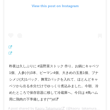
View this post on Instagram
昨夜は久しぶりに #温野菜ストック 作り。お鍋にキャベツ
1個、人参(小)3本、ピーマン4個、大きめの玉葱1個、ブナ
シメジ(大)1パック、舞茸2パックを入れて、ほとんどキャ
ベツから出る水分だけでゆっくり煮込みました。今朝、冷
めたところで保存容器に移して冷蔵庫へ。今日は #鳥ハム
用に鶏肉の下準備します(^^)d
A post shared by
Kaoru Takamura
(@kaoru_takamura0129) on