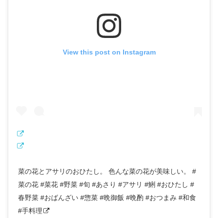
View this post on Instagram
菜の花とアサリのおひたし。 色んな菜の花が美味しい。 #
菜の花 #菜花 #野菜 #旬 #あさり #アサリ #鯏 #おひたし #
春野菜 #おばんざい #惣菜 #晩御飯 #晩酌 #おつまみ #和食
#手料理