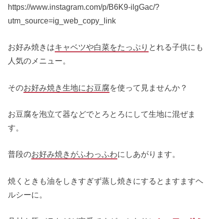
https://www.instagram.com/p/B6K9-ilgGac/?
utm_source=ig_web_copy_link
お好み焼きは
キャベツや白菜をたっぷり
とれる子供にも
人気のメニュー。
その
お好み焼き生地にお豆腐
を使って見ませんか？
お豆腐を泡立て器などでとろとろにして生地に混ぜま
す。
普段の
お好み焼きがふわっふわ
にしあがります。
焼くときも油をしきすぎず蒸し焼きにするとますますヘ
ルシーに。