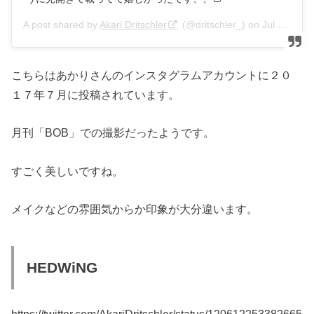
A post shared by
Akari Dritschler
(@dritschler_) on
Jul 17, 2017 at 2:36pm PDT
こちらはあかりさんのインスタグラムアカウントに２０
１７年７月に投稿されています。
月刊「BOB」での撮影だったようです。
すごく美しいですね。
メイクなどの雰囲気からか印象が大分違います。
HEDWiNG
https://twitter.com/AkariDritschler/status/120612253382665