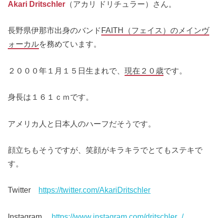
Akari Dritschler
（アカリ ドリチュラー）さん。
長野県伊那市出身のバンド
FAITH（フェイス）のメインヴ
ォーカル
を務めています。
２０００年１月１５日生まれで、
現在２０歳
です。
身長は１６１ｃｍです。
アメリカ人と日本人のハーフだそうです。
顔立ちもそうですが、笑顔がキラキラでとてもステキで
す。
Twitter
https://twitter.com/AkariDritschler
Instagram
https://www.instagram.com/dritschler_/