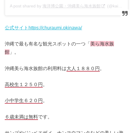
A post shared by
海洋博公園・沖縄美ら海水族館
(@kaiyohaku_churaumi) on
公式サイトhttps://churaumi.okinawa/
沖縄で最も有名な観光スポットの一つ「
美ら海水族
館
」。
沖縄美ら海水族館の利用料は
大人１８８０円
。
高校生１２５０円
。
小中学生６２０円
。
６歳未満は無料
です。
サンゴやジンベエザメ、ナンヨウマンタなどの美しい海