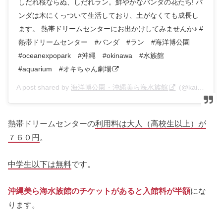
しだれ桜ならぬ、しだれラン。鮮やかなバンダの花たち! バ
ンダは木にくっついて生活しており、土がなくても成長し
ます。 熱帯ドリームセンターにお出かけしてみませんか♪ #
熱帯ドリームセンター #バンダ #ラン #海洋博公園
#oceanexpopark #沖縄 #okinawa #水族館
#aquarium #オキちゃん劇場
A post shared by
海洋博公園・沖縄美ら海水族館
(@kaiyohaku_churaumi) on
熱帯ドリームセンターの
利用料は大人（高校生以上）が
７６０円
。
中学生以下は無料
です。
沖縄美ら海水族館のチケットがあると入館料が半額
にな
ります。