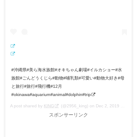
#沖縄県#美ら海水族館#オキちゃん劇場#イルカショー#水
族館#ごんどうくじら#動物#哺乳類#可愛い#動物大好き#母
と旅行#旅行#飛行機#12月
#okinawa#aquarium#animal#dolphin#trip
A post shared by
KING
(@2956_king) on
Dec 2, 2019 at 10:54pm PST
スポンサーリンク