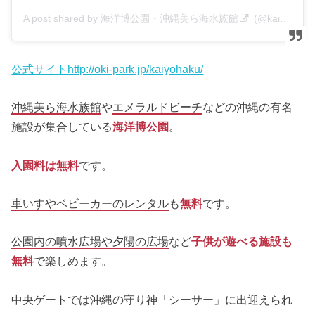
A post shared by
海洋博公園・沖縄美ら海水族館
(@kaiyohaku_churaumi) on
公式サイトhttp://oki-park.jp/kaiyohaku/
沖縄美ら海水族館
や
エメラルドビーチ
などの沖縄の有名
施設が集合している
海洋博公園
。
入園料は無料
です。
車いすやベビーカーのレンタル
も
無料
です。
公園内の噴水広場や夕陽の広場
など
子供が遊べる施設も
無料
で楽しめます。
中央ゲートでは沖縄の守り神「シーサー」に出迎えられ