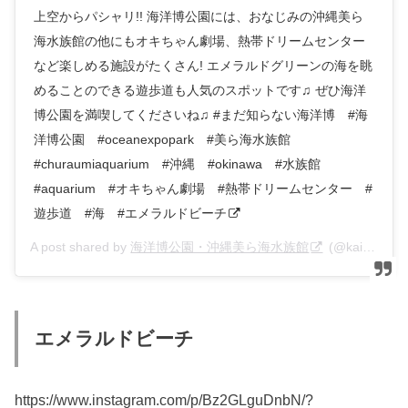
上空からパシャリ!! 海洋博公園には、おなじみの沖縄美ら
海水族館の他にもオキちゃん劇場、熱帯ドリームセンター
など楽しめる施設がたくさん! エメラルドグリーンの海を眺
めることのできる遊歩道も人気のスポットです♫ ぜひ海洋
博公園を満喫してくださいね♫ #まだ知らない海洋博 #海
洋博公園 #oceanexpopark #美ら海水族館
#churaumiaquarium #沖縄 #okinawa #水族館
#aquarium #オキちゃん劇場 #熱帯ドリームセンター #
遊歩道 #海 #エメラルドビーチ
A post shared by
海洋博公園・沖縄美ら海水族館
(@kaiyohaku_churaumi) on
エメラルドビーチ
https://www.instagram.com/p/Bz2GLguDnbN/?