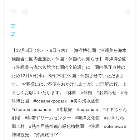
【12月5日（水）・6日（木） 海洋博公園（沖縄美ら海水
族館含む園内全施設）休園・休館のお知らせ】 海洋博公園
（沖縄美ら海水族館含む園内全施設）は、園内保守点検の
ため12月5日(水)、6日(木)に休園・休館させていただきま
す。 お客様にはご不便をおかけしますが、ご理解の程、よ
ろしくお願いいたします。 #休園 #休館 #お知らせ #海
洋博公園 #oceanexpopark #美ら海水族館
#churaumiaquarium #水族館 #aquarium #オキちゃん
劇場 #熱帯ドリームセンター #海洋文化館 #おきなわ
郷土村 #熱帯亜熱帯都市緑化植物園 #沖縄 #okinawa #
沖縄観光 #沖縄旅行