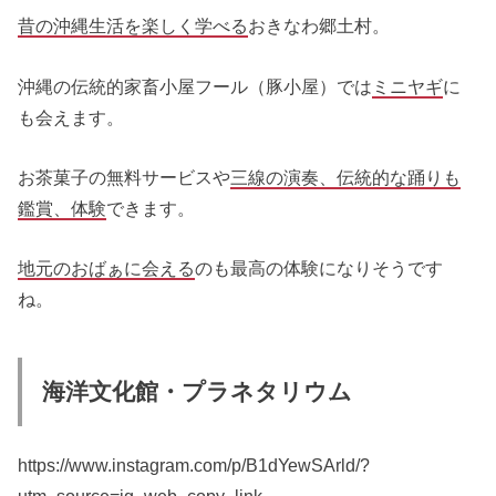
昔の沖縄生活を楽しく学べる
おきなわ郷土村。
沖縄の伝統的家畜小屋フール（豚小屋）では
ミニヤギ
に
も会えます。
お茶菓子の無料サービスや
三線の演奏、伝統的な踊りも
鑑賞、体験
できます。
地元のおばぁに会える
のも最高の体験になりそうです
ね。
海洋文化館・プラネタリウム
https://www.instagram.com/p/B1dYewSArld/?