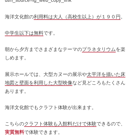
utm_source=ig_web_copy_link
海洋文化館の
利用料は大人（高校生以上）が１９０円
。
中学生以下は無料
です。
朝から夕方までさまざまなテーマの
プラネタリウム
を楽
しめます。
展示ホールでは、大型カヌーの展示や
太平洋を描いた床
地図と壁面を利用した大型映像
など見どころもたくさん
あります。
海洋文化館でもクラフト体験が出来ます。
こちらの
クラフト体験も入館料だけで体験
できるので、
実質無料
で体験できます。