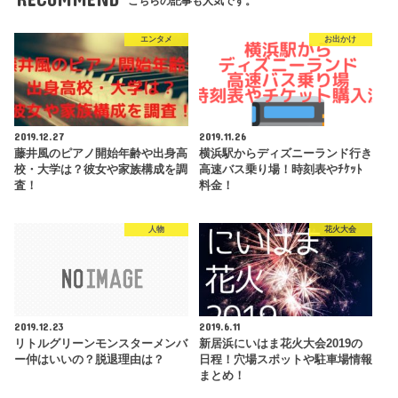
こちらの記事も人気です。
エンタメ
お出かけ
2019.12.27
2019.11.26
藤井風のピアノ開始年齢や出身高
横浜駅からディズニーランド行き
校・大学は？彼女や家族構成を調
高速バス乗り場！時刻表やﾁｹｯﾄ
査！
料金！
人物
花火大会
2019.12.23
2019.6.11
リトルグリーンモンスターメンバ
新居浜にいはま花火大会2019の
ー仲はいいの？脱退理由は？
日程！穴場スポットや駐車場情報
まとめ！