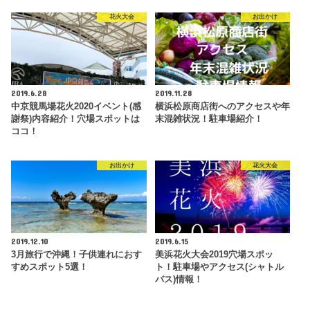
花火大会
お出かけ
2019.6.28
2019.11.28
中京競馬場花火2020イベント(感
横浜松原商店街へのアクセスや年
謝祭)内容紹介！穴場スポットは
末混雑状況！駐車場紹介！
ココ！
お出かけ
花火大会
2019.12.10
2019.6.15
3月旅行で沖縄！子供連れにおす
美浜花火大会2019穴場スポッ
すめスポット5選！
ト！駐車場やアクセス(シャトル
バス)情報！