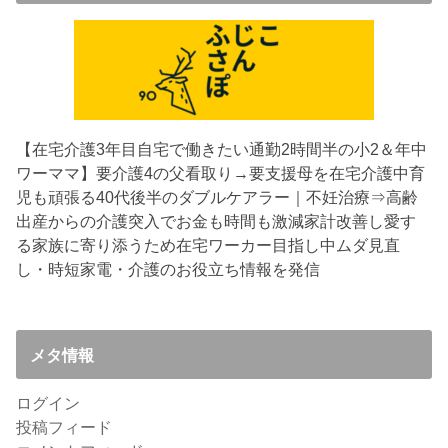
【在宅介護3年目
自宅で働きたい通勤2時間半の小2＆年中
ワーママ】要介護4の父看取り→要支援母を在宅介護中
育
児も頑張る40代後半のダブルケアラー｜不妊治療⇒高齢
出産からの介護突入でお金も時間も激減
家計改善し愛す
る家族に寄り添うため在宅ワーカー目指し中
ムダ見直
し・時短家電・介護のお役立ち情報を発信
メタ情報
ログイン
投稿フィード