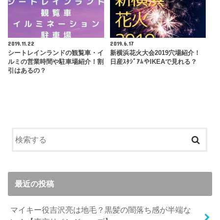
2019.11.22
2019.6.17
シートレインランドの観覧車・イ
新横浜花火大会2019穴場紹介！
ルミの営業時間や駐車場紹介！割
日産ｽﾀｼﾞｱﾑやIKEAで見れる？
引はあるの？
最近の投稿
マイキー役吉沢亮は地毛？黒髪の闇落ち感が半端な