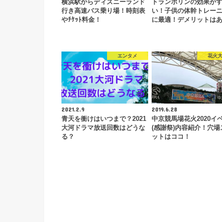
横浜駅からディズニーランド
トランポリンの効果が
行き高速バス乗り場！時刻表
い！子供の体幹トレー
やﾁｹｯﾄ料金！
に最適！デメリットは
エンタメ
花火
2021.2.9
2019.6.28
青天を衝けはいつまで？2021
中京競馬場花火2020イ
大河ドラマ放送回数はどうな
(感謝祭)内容紹介！穴場
る？
ットはココ！