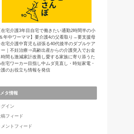
【在宅介護3年目
自宅で働きたい通勤2時間半の小
2＆年中ワーママ】要介護4の父看取り→要支援母
を在宅介護中
育児も頑張る40代後半のダブルケア
ラー｜不妊治療⇒高齢出産からの介護突入でお金
も時間も激減
家計改善し愛する家族に寄り添うた
め在宅ワーカー目指し中
ムダ見直し・時短家電・
介護のお役立ち情報を発信
メタ情報
ログイン
投稿フィード
コメントフィード