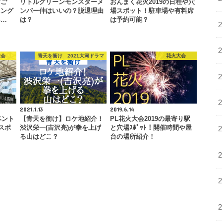
すご
リトルグリーンモンスターメ
おんまく花火2019の日程や穴
ニング
ンバー仲はいいの？脱退理由
場スポット！駐車場や有料席
あ…
は？
は予約可能？
大会
青天を衝け 2021大河ドラマ
花火大会
2021.1.13
2019.6.14
ベント
【青天を衝け】ロケ地紹介！
PL花火大会2019の最寄り駅
スポ
渋沢栄一(吉沢亮)が拳を上げ
と穴場ｽﾎﾟｯﾄ！開催時間や屋
る山はどこ？
台の場所紹介！