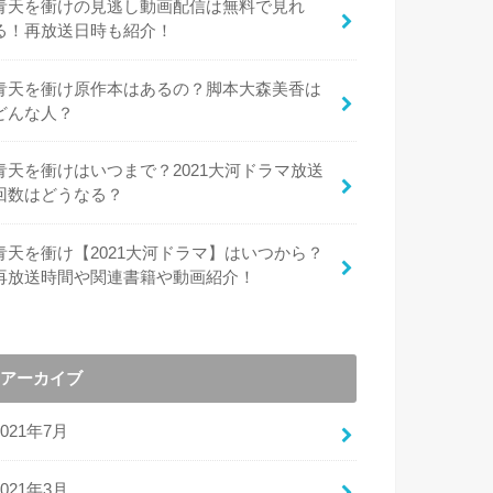
青天を衝けの見逃し動画配信は無料で見れ
る！再放送日時も紹介！
青天を衝け原作本はあるの？脚本大森美香は
どんな人？
青天を衝けはいつまで？2021大河ドラマ放送
回数はどうなる？
青天を衝け【2021大河ドラマ】はいつから？
再放送時間や関連書籍や動画紹介！
アーカイブ
2021年7月
2021年3月