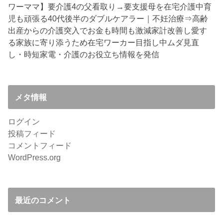
ワーママ】要介護4の父看取り→要支援母を在宅介護中
育
児も頑張る40代後半のダブルケアラー｜不妊治療⇒高齢
出産からの介護突入でお金も時間も激減
家計改善し愛す
る家族に寄り添うため在宅ワーカー目指し中
ムダ見直
し・時短家電・介護のお役立ち情報を発信
メタ情報
ログイン
投稿フィード
コメントフィード
WordPress.org
最近のコメント