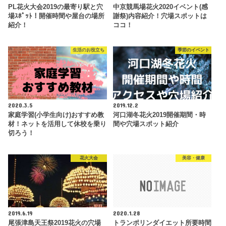
PL花火大会2019の最寄り駅と穴
中京競馬場花火2020イベント(感
場ｽﾎﾟｯﾄ！開催時間や屋台の場所
謝祭)内容紹介！穴場スポットは
紹介！
ココ！
生活のお役立ち
季節のイベント
2020.3.5
2019.12.2
家庭学習(小学生向け)おすすめ教
河口湖冬花火2019開催期間・時
材！ネットを活用して休校を乗り
間や穴場スポット紹介
切ろう！
花火大会
美容・健康
2019.6.19
2020.1.28
尾張津島天王祭2019花火の穴場
トランポリンダイエット所要時間