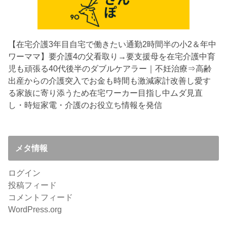
【在宅介護3年目
自宅で働きたい通勤2時間半の小2＆年中
ワーママ】要介護4の父看取り→要支援母を在宅介護中
育
児も頑張る40代後半のダブルケアラー｜不妊治療⇒高齢
出産からの介護突入でお金も時間も激減
家計改善し愛す
る家族に寄り添うため在宅ワーカー目指し中
ムダ見直
し・時短家電・介護のお役立ち情報を発信
メタ情報
ログイン
投稿フィード
コメントフィード
WordPress.org