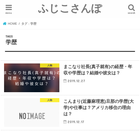
ふじこさんぽ
menu
search
HOME
タグ : 学歴
学歴
人物
まこなり社長(真子就有)の経歴・年
収や学歴は？結婚や彼女は？
2019.12.27
人物
こんまり(近藤麻理恵)旦那の学歴(大
学)や仕事は？アメリカ移住の理由
は？
2019.12.17