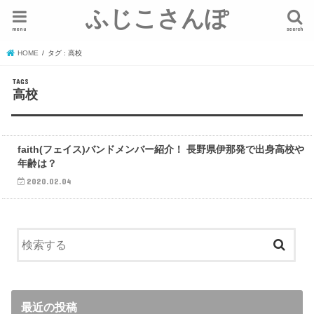
ふじこさんぽ
menu
search
HOME
タグ : 高校
高校
エンタメ
faith(フェイス)バンドメンバー紹介！ 長野県伊那発で出身高校や
年齢は？
2020.02.04
最近の投稿