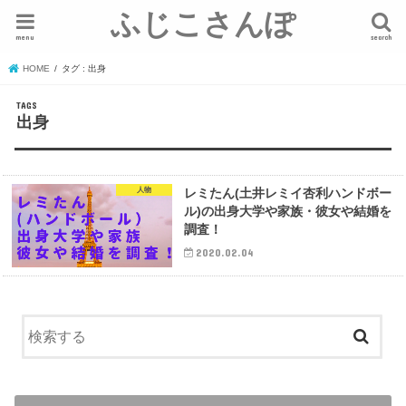
ふじこさんぽ
menu
search
HOME
タグ : 出身
出身
人物
レミたん(土井レミイ杏利ハンドボー
ル)の出身大学や家族・彼女や結婚を
調査！
2020.02.04