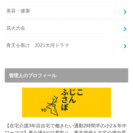
美容・健康
花火大会
青天を衝け 2021大河ドラマ
管理人のプロフィール
【在宅介護3年目
自宅で働きたい通勤2時間半の小2＆年中
ワーママ】要介護4の父看取り→要支援母を在宅介護中
育