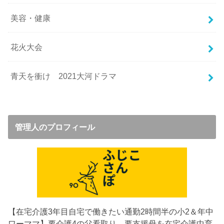
美容・健康
花火大会
青天を衝け 2021大河ドラマ
管理人のプロフィール
【在宅介護3年目
自宅で働きたい通勤2時間半の小2＆年中
ワーママ】要介護4の父看取り→要支援母を在宅介護中
育