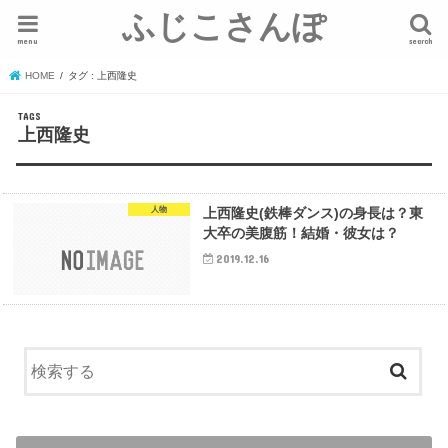
ふじこさんぽ
menu
search
HOME
タグ : 上西隆史
上西隆史
人物
上西隆史(鉄棒ダンス)の身長は？東
大卒の美腹筋！結婚・彼女は？
2019.12.16