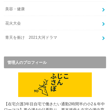
美容・健康
花火大会
青天を衝け 2021大河ドラマ
管理人のプロフィール
【在宅介護3年目
自宅で働きたい通勤2時間半の小2＆年中
ワーママ】要介護4の父看取り→要支援母を在宅介護中
育